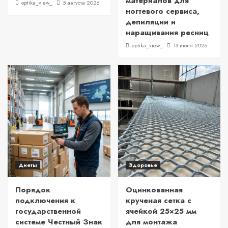
материалов для
optika_view_
5 августа 2026
ногтевого сервиса,
депиляции и
наращивания ресниц
optika_view_
13 июля 2026
Диеты
Здоровье
Порядок
Оцинкованная
подключения к
крученая сетка с
государственной
ячейкой 25×25 мм
системе Честный Знак
для монтажа