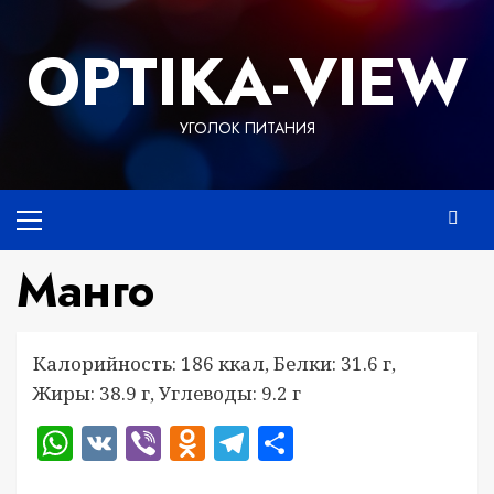
Перейти
к
OPTIKA-VIEW
содержимому
УГОЛОК ПИТАНИЯ
Основное
меню
Манго
Калорийность: 186 ккал, Белки: 31.6 г,
Жиры: 38.9 г, Углеводы: 9.2 г
WhatsApp
VK
Viber
Odnoklassniki
Telegram
Отправить