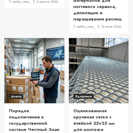
материалов для
optika_view_
5 августа 2026
ногтевого сервиса,
депиляции и
наращивания ресниц
optika_view_
13 июля 2026
Диеты
Здоровье
Порядок
Оцинкованная
подключения к
крученая сетка с
государственной
ячейкой 25×25 мм
системе Честный Знак
для монтажа