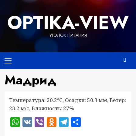
Перейти
к
OPTIKA-VIEW
содержимому
УГОЛОК ПИТАНИЯ
Основное
меню
Мадрид
Температура: 20.2°C, Осадки: 50.3 мм, Ветер:
23.2 м/с, Влажность: 27%
WhatsApp
VK
Viber
Odnoklassniki
Telegram
Отправить