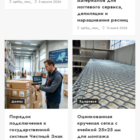
материалов для
optika_view_
5 августа 2026
ногтевого сервиса,
депиляции и
наращивания ресниц
optika_view_
13 июля 2026
Диеты
Здоровье
Порядок
Оцинкованная
подключения к
крученая сетка с
государственной
ячейкой 25×25 мм
системе Честный Знак
для монтажа