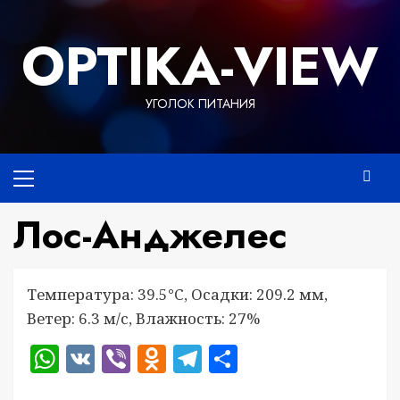
Перейти
к
OPTIKA-VIEW
содержимому
УГОЛОК ПИТАНИЯ
Основное
меню
Лос-Анджелес
Температура: 39.5°C, Осадки: 209.2 мм,
Ветер: 6.3 м/с, Влажность: 27%
WhatsApp
VK
Viber
Odnoklassniki
Telegram
Отправить