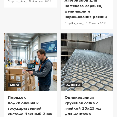
материалов для
optika_view_
5 августа 2026
ногтевого сервиса,
депиляции и
наращивания ресниц
optika_view_
13 июля 2026
Диеты
Здоровье
Порядок
Оцинкованная
подключения к
крученая сетка с
государственной
ячейкой 25×25 мм
системе Честный Знак
для монтажа