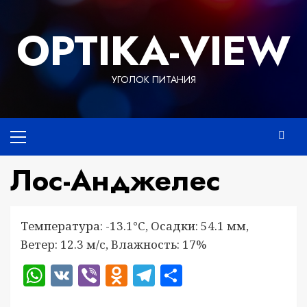
Перейти
к
OPTIKA-VIEW
содержимому
УГОЛОК ПИТАНИЯ
Основное
меню
Лос-Анджелес
Температура: -13.1°C, Осадки: 54.1 мм,
Ветер: 12.3 м/с, Влажность: 17%
WhatsApp
VK
Viber
Odnoklassniki
Telegram
Отправить