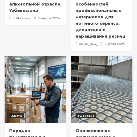
алкогольной отрасли
особенностей
Узбекистана
профессиональных
материалов для
optika_view_
5 августа 2026
ногтевого сервиса,
депиляции и
наращивания ресниц
optika_view_
13 июля 2026
Диеты
Здоровье
Порядок
Оцинкованная