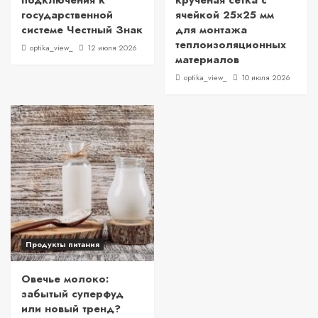
подключения к
крученая сетка с
государственной
ячейкой 25×25 мм
системе Честный Знак
для монтажа
теплоизоляционных
optika_view_
12 июля 2026
материалов
optika_view_
10 июля 2026
Продукты питания
Овечье молоко:
забытый суперфуд
или новый тренд?