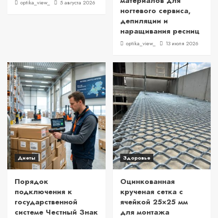
материалов для
optika_view_
5 августа 2026
ногтевого сервиса,
депиляции и
наращивания ресниц
optika_view_
13 июля 2026
Диеты
Здоровье
Порядок
Оцинкованная
подключения к
крученая сетка с
государственной
ячейкой 25×25 мм
системе Честный Знак
для монтажа