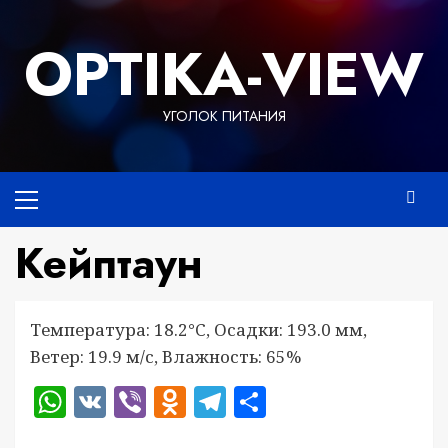
Перейти
к
OPTIKA-VIEW
содержимому
УГОЛОК ПИТАНИЯ
Основное
меню
Кейптаун
Температура: 18.2°C, Осадки: 193.0 мм,
Ветер: 19.9 м/с, Влажность: 65%
WhatsApp
VK
Viber
Odnoklassniki
Telegram
Отправить