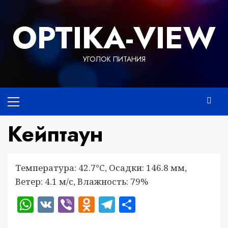
Перейти
к
OPTIKA-VIEW
содержимому
УГОЛОК ПИТАНИЯ
Основное
меню
Кейптаун
Температура: 42.7°C, Осадки: 146.8 мм,
Ветер: 4.1 м/с, Влажность: 79%
WhatsApp
VK
Viber
Odnoklassniki
Telegram
Отправить