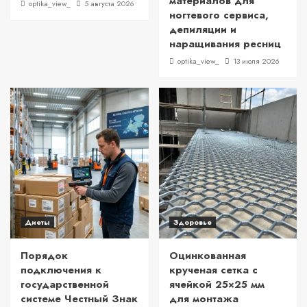
материалов для
optika_view_
5 августа 2026
ногтевого сервиса,
депиляции и
наращивания ресниц
optika_view_
13 июля 2026
Диеты
Здоровье
Порядок
Оцинкованная
подключения к
крученая сетка с
государственной
ячейкой 25×25 мм
системе Честный Знак
для монтажа