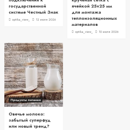
подключения к
крученая сетка с
государственной
ячейкой 25×25 мм
системе Честный Знак
для монтажа
теплоизоляционных
optika_view_
12 июля 2026
материалов
optika_view_
10 июля 2026
Продукты питания
Овечье молоко:
забытый суперфуд
или новый тренд?