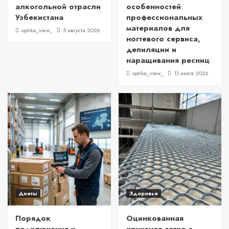
алкогольной отрасли
особенностей
Узбекистана
профессиональных
материалов для
optika_view_
5 августа 2026
ногтевого сервиса,
депиляции и
наращивания ресниц
optika_view_
13 июля 2026
Диеты
Здоровье
Порядок
Оцинкованная