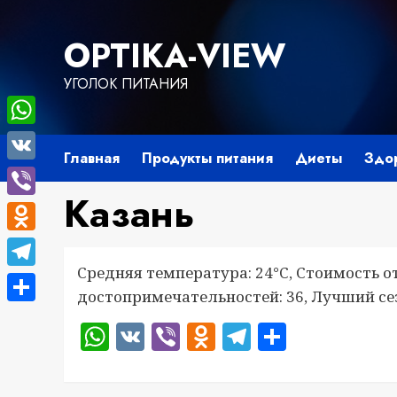
Перейти
к
OPTIKA-VIEW
содержимому
УГОЛОК ПИТАНИЯ
WhatsApp
Главная
Продукты питания
Диеты
Здо
VK
Казань
Viber
Odnoklassniki
Средняя температура: 24°C, Стоимость о
Telegram
достопримечательностей: 36, Лучший сез
Отправить
WhatsApp
VK
Viber
Odnoklassnik
Telegram
Отправ