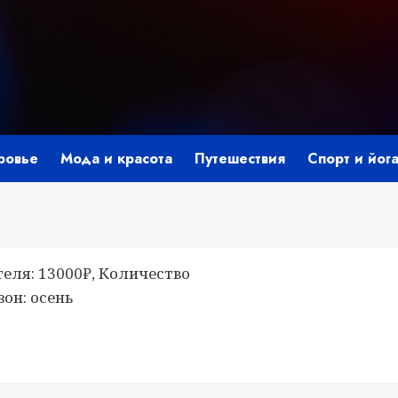
ровье
Мода и красота
Путешествия
Спорт и йог
теля: 13000₽, Количество
он: осень
i
ить