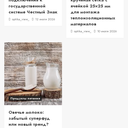
подключения к
крученая сетка с
государственной
ячейкой 25×25 мм
системе Честный Знак
для монтажа
теплоизоляционных
optika_view_
12 июля 2026
материалов
optika_view_
10 июля 2026
Продукты питания
Овечье молоко:
забытый суперфуд
или новый тренд?