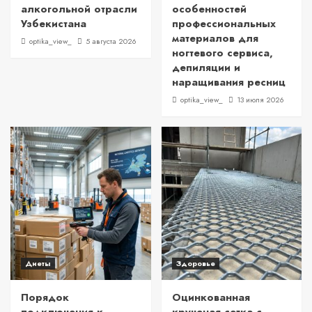
алкогольной отрасли
особенностей
Узбекистана
профессиональных
материалов для
optika_view_
5 августа 2026
ногтевого сервиса,
депиляции и
наращивания ресниц
optika_view_
13 июля 2026
Диеты
Здоровье
Порядок
Оцинкованная