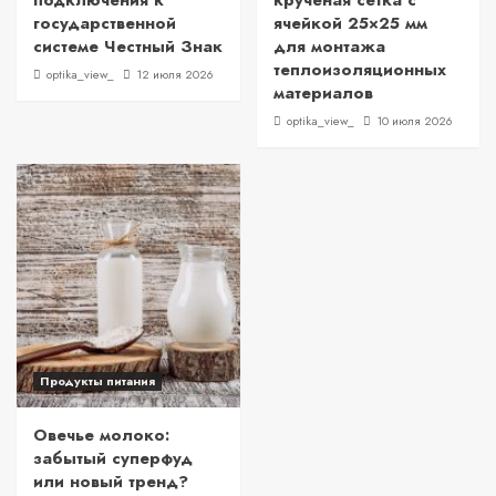
подключения к
крученая сетка с
государственной
ячейкой 25×25 мм
системе Честный Знак
для монтажа
теплоизоляционных
optika_view_
12 июля 2026
материалов
optika_view_
10 июля 2026
Продукты питания
Овечье молоко:
забытый суперфуд
или новый тренд?