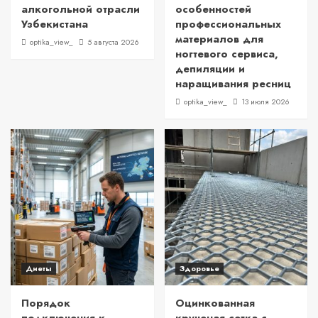
алкогольной отрасли
особенностей
Узбекистана
профессиональных
материалов для
optika_view_
5 августа 2026
ногтевого сервиса,
депиляции и
наращивания ресниц
optika_view_
13 июля 2026
Диеты
Здоровье
Порядок
Оцинкованная