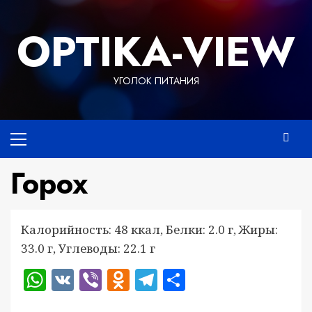
Перейти
к
OPTIKA-VIEW
содержимому
УГОЛОК ПИТАНИЯ
Основное
меню
Горох
Калорийность: 48 ккал, Белки: 2.0 г, Жиры:
33.0 г, Углеводы: 22.1 г
WhatsApp
VK
Viber
Odnoklassniki
Telegram
Отправить