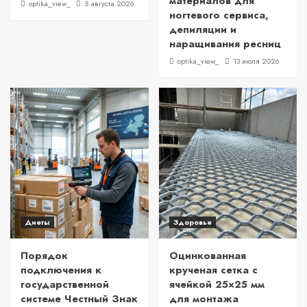
материалов для
optika_view_
5 августа 2026
ногтевого сервиса,
депиляции и
наращивания ресниц
optika_view_
13 июля 2026
Диеты
Здоровье
Порядок
Оцинкованная
подключения к
крученая сетка с
государственной
ячейкой 25×25 мм
системе Честный Знак
для монтажа