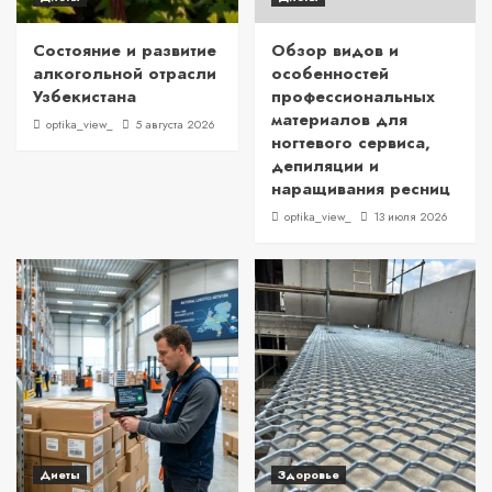
Состояние и развитие
Обзор видов и
алкогольной отрасли
особенностей
Узбекистана
профессиональных
материалов для
optika_view_
5 августа 2026
ногтевого сервиса,
депиляции и
наращивания ресниц
optika_view_
13 июля 2026
Диеты
Здоровье