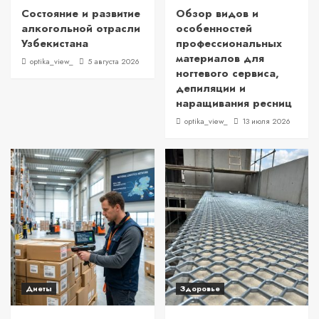
Состояние и развитие
Обзор видов и
алкогольной отрасли
особенностей
Узбекистана
профессиональных
материалов для
optika_view_
5 августа 2026
ногтевого сервиса,
депиляции и
наращивания ресниц
optika_view_
13 июля 2026
Диеты
Здоровье