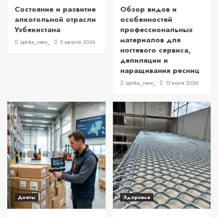
Состояние и развитие
Обзор видов и
алкогольной отрасли
особенностей
Узбекистана
профессиональных
материалов для
optika_view_
5 августа 2026
ногтевого сервиса,
депиляции и
наращивания ресниц
optika_view_
13 июля 2026
Диеты
Здоровье