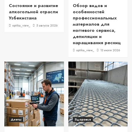
Состояние и развитие
Обзор видов и
алкогольной отрасли
особенностей
Узбекистана
профессиональных
материалов для
optika_view_
5 августа 2026
ногтевого сервиса,
депиляции и
наращивания ресниц
optika_view_
13 июля 2026
Диеты
Здоровье