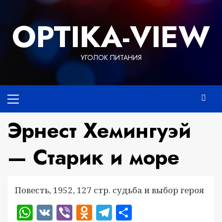
Перейти
к
OPTIKA-VIEW
содержимому
УГОЛОК ПИТАНИЯ
Основное
меню
Эрнест Хемингуэй
— Старик и море
Повесть, 1952, 127 стр. судьба и выбор героя
WhatsApp
VK
Viber
Odnoklassniki
Telegram
Отправить