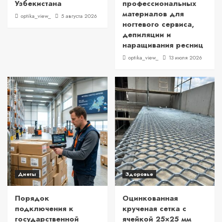
Узбекистана
профессиональных
материалов для
optika_view_
5 августа 2026
ногтевого сервиса,
депиляции и
наращивания ресниц
optika_view_
13 июля 2026
Диеты
Здоровье
Порядок
Оцинкованная
подключения к
крученая сетка с
государственной
ячейкой 25×25 мм