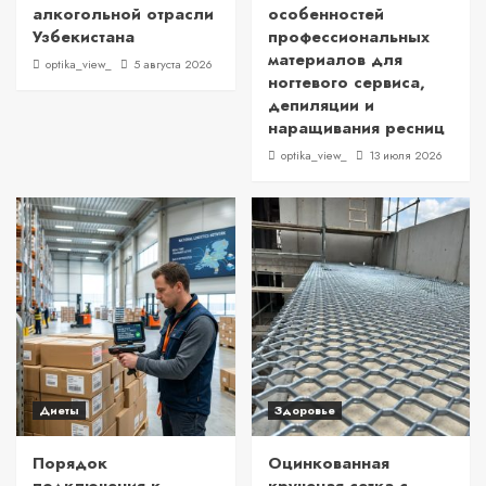
алкогольной отрасли
особенностей
Узбекистана
профессиональных
материалов для
optika_view_
5 августа 2026
ногтевого сервиса,
депиляции и
наращивания ресниц
optika_view_
13 июля 2026
Диеты
Здоровье
Порядок
Оцинкованная