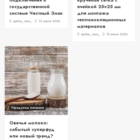
подключения к
крученая сетка с
государственной
ячейкой 25×25 мм
системе Честный Знак
для монтажа
теплоизоляционных
optika_view_
12 июля 2026
материалов
optika_view_
10 июля 2026
Продукты питания
Овечье молоко:
забытый суперфуд
или новый тренд?