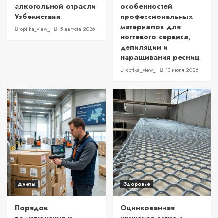
алкогольной отрасли
особенностей
Узбекистана
профессиональных
материалов для
optika_view_
5 августа 2026
ногтевого сервиса,
депиляции и
наращивания ресниц
optika_view_
13 июля 2026
Диеты
Здоровье
Порядок
Оцинкованная