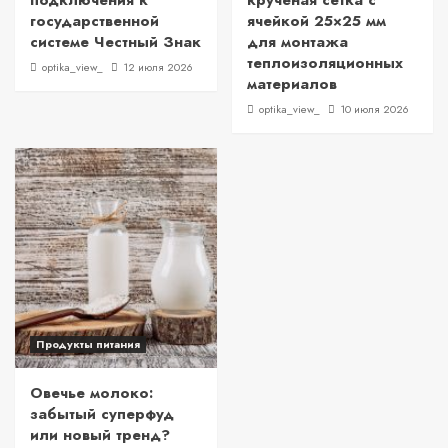
подключения к
крученая сетка с
государственной
ячейкой 25×25 мм
системе Честный Знак
для монтажа
теплоизоляционных
optika_view_
12 июля 2026
материалов
optika_view_
10 июля 2026
Продукты питания
Овечье молоко:
забытый суперфуд
или новый тренд?