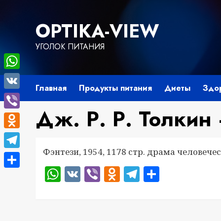
Перейти
к
OPTIKA-VIEW
содержимому
УГОЛОК ПИТАНИЯ
WhatsApp
Главная
Продукты питания
Диеты
Здо
VK
Дж. Р. Р. Толкин
Viber
Odnoklassniki
Фэнтези, 1954, 1178 стр. драма человеч
Telegram
WhatsApp
VK
Viber
Odnoklassnik
Telegram
Отправ
Отправить