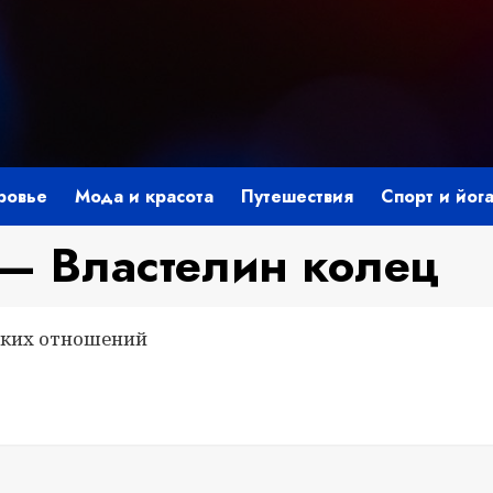
ровье
Мода и красота
Путешествия
Спорт и йог
 — Властелин колец
еских отношений
i
ить