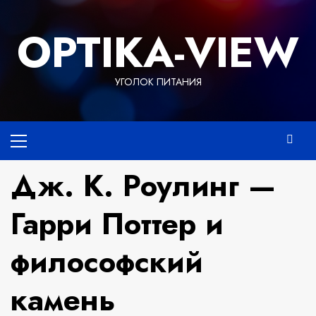
Перейти
к
OPTIKA-VIEW
содержимому
УГОЛОК ПИТАНИЯ
Основное
меню
Дж. К. Роулинг —
Гарри Поттер и
философский
камень