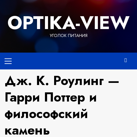
Перейти
к
OPTIKA-VIEW
содержимому
УГОЛОК ПИТАНИЯ
Основное
меню
Дж. К. Роулинг —
Гарри Поттер и
философский
камень