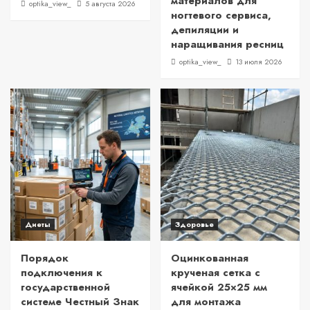
материалов для
optika_view_
5 августа 2026
ногтевого сервиса,
депиляции и
наращивания ресниц
optika_view_
13 июля 2026
Диеты
Здоровье
Порядок
Оцинкованная
подключения к
крученая сетка с
государственной
ячейкой 25×25 мм
системе Честный Знак
для монтажа