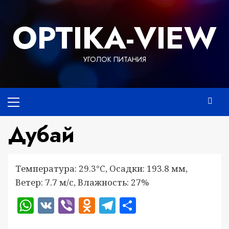
Перейти
к
OPTIKA-VIEW
содержимому
УГОЛОК ПИТАНИЯ
Основное
меню
Дубай
Температура: 29.3°C, Осадки: 193.8 мм,
Ветер: 7.7 м/с, Влажность: 27%
WhatsApp
VK
Viber
Odnoklassniki
Telegram
Отправить