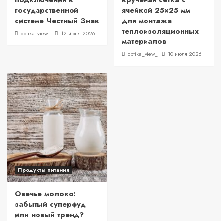
подключения к
крученая сетка с
государственной
ячейкой 25×25 мм
системе Честный Знак
для монтажа
теплоизоляционных
optika_view_
12 июля 2026
материалов
optika_view_
10 июля 2026
Продукты питания
Овечье молоко:
забытый суперфуд
или новый тренд?