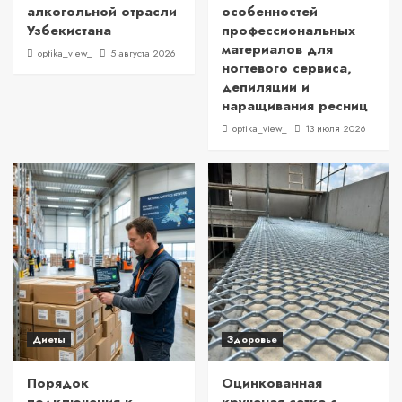
алкогольной отрасли
особенностей
Узбекистана
профессиональных
материалов для
optika_view_
5 августа 2026
ногтевого сервиса,
депиляции и
наращивания ресниц
optika_view_
13 июля 2026
Диеты
Здоровье
Порядок
Оцинкованная