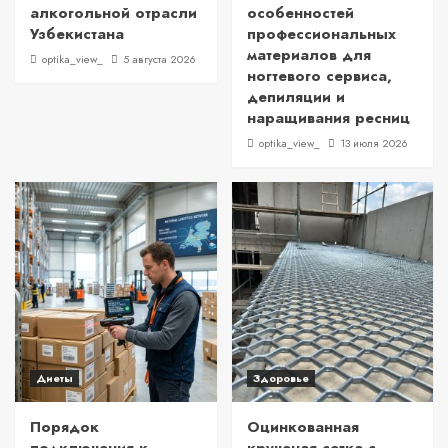
алкогольной отрасли
особенностей
Узбекистана
профессиональных
материалов для
optika_view_
5 августа 2026
ногтевого сервиса,
депиляции и
наращивания ресниц
optika_view_
13 июля 2026
Диеты
Здоровье
Порядок
Оцинкованная