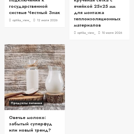
подключения к
крученая сетка с
государственной
ячейкой 25×25 мм
системе Честный Знак
для монтажа
теплоизоляционных
optika_view_
12 июля 2026
материалов
optika_view_
10 июля 2026
Продукты питания
Овечье молоко:
забытый суперфуд
или новый тренд?