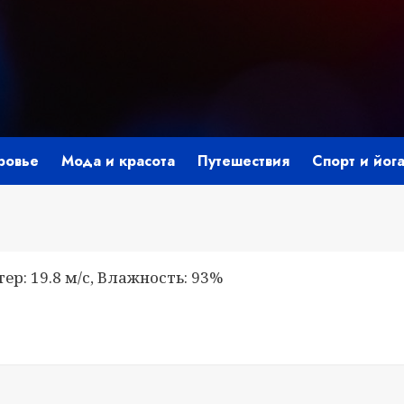
ровье
Мода и красота
Путешествия
Спорт и йог
тер: 19.8 м/с, Влажность: 93%
i
ить