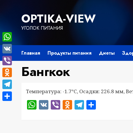
Перейти
к
OPTIKA-VIEW
содержимому
УГОЛОК ПИТАНИЯ
WhatsApp
Главная
Продукты питания
Диеты
Здо
VK
Бангкок
Viber
Odnoklassniki
Температура: -1.7°C, Осадки: 226.8 мм, Ве
Telegram
WhatsApp
VK
Viber
Odnoklassnik
Telegram
Отправ
Отправить