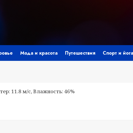
ровье
Мода и красота
Путешествия
Спорт и йог
тер: 11.8 м/с, Влажность: 46%
i
ить