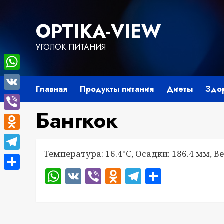
Перейти
к
OPTIKA-VIEW
содержимому
УГОЛОК ПИТАНИЯ
WhatsApp
Главная
Продукты питания
Диеты
Здо
VK
Бангкок
Viber
Odnoklassniki
Температура: 16.4°C, Осадки: 186.4 мм, Ве
Telegram
WhatsApp
VK
Viber
Odnoklassnik
Telegram
Отправ
Отправить