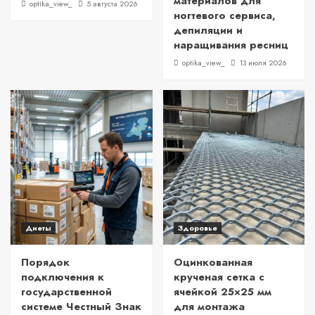
материалов для
optika_view_
5 августа 2026
ногтевого сервиса,
депиляции и
наращивания ресниц
optika_view_
13 июля 2026
Диеты
Здоровье
Порядок
Оцинкованная
подключения к
крученая сетка с
государственной
ячейкой 25×25 мм
системе Честный Знак
для монтажа