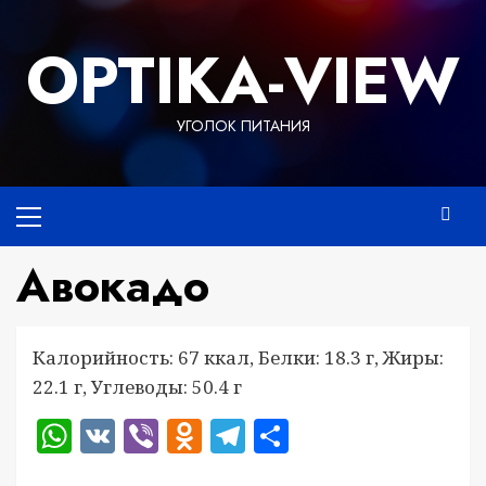
Перейти
к
OPTIKA-VIEW
содержимому
УГОЛОК ПИТАНИЯ
Основное
меню
Авокадо
Калорийность: 67 ккал, Белки: 18.3 г, Жиры:
22.1 г, Углеводы: 50.4 г
WhatsApp
VK
Viber
Odnoklassniki
Telegram
Отправить