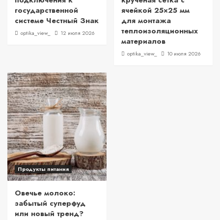
подключения к
крученая сетка с
государственной
ячейкой 25×25 мм
системе Честный Знак
для монтажа
теплоизоляционных
optika_view_
12 июля 2026
материалов
optika_view_
10 июля 2026
Продукты питания
Овечье молоко:
забытый суперфуд
или новый тренд?