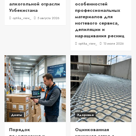
алкогольной отрасли
особенностей
Узбекистана
профессиональных
материалов для
optika_view_
5 августа 2026
ногтевого сервиса,
депиляции и
наращивания ресниц
optika_view_
13 июля 2026
Диеты
Здоровье
Порядок
Оцинкованная