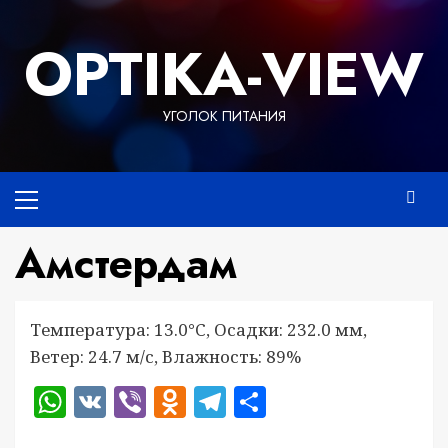
Перейти
к
OPTIKA-VIEW
содержимому
УГОЛОК ПИТАНИЯ
Основное
меню
Амстердам
Температура: 13.0°C, Осадки: 232.0 мм,
Ветер: 24.7 м/с, Влажность: 89%
WhatsApp
VK
Viber
Odnoklassniki
Telegram
Отправить