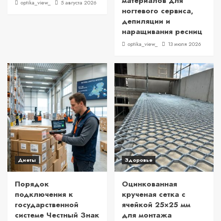
материалов для
optika_view_
5 августа 2026
ногтевого сервиса,
депиляции и
наращивания ресниц
optika_view_
13 июля 2026
Диеты
Здоровье
Порядок
Оцинкованная
подключения к
крученая сетка с
государственной
ячейкой 25×25 мм
системе Честный Знак
для монтажа