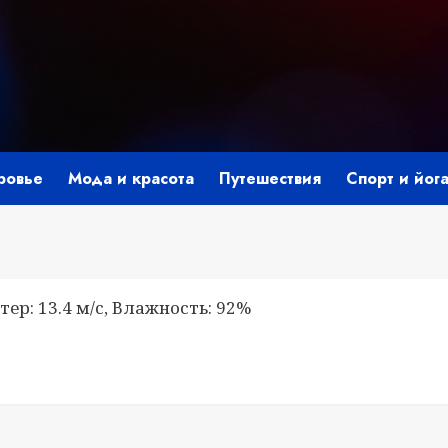
ровье
Мода и красота
Путешествия
Спорт и йог
тер: 13.4 м/с, Влажность: 92%
i
ить