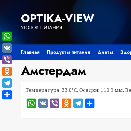
Перейти
к
OPTIKA-VIEW
содержимому
УГОЛОК ПИТАНИЯ
WhatsApp
Главная
Продукты питания
Диеты
Здо
VK
Амстердам
Viber
Odnoklassniki
Температура: 33.0°C, Осадки: 110.9 мм, Ве
Telegram
WhatsApp
VK
Viber
Odnoklassnik
Telegram
Отправ
Отправить