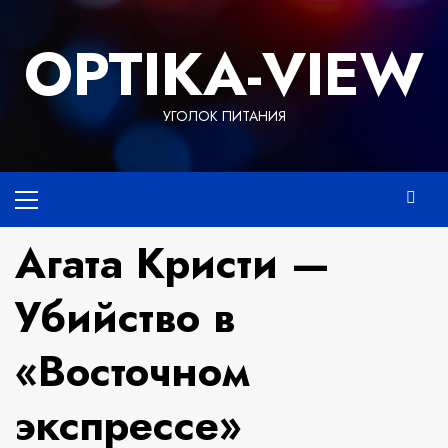
Перейти
к
OPTIKA-VIEW
содержимому
УГОЛОК ПИТАНИЯ
Основное
меню
Агата Кристи —
Убийство в
«Восточном
экспрессе»